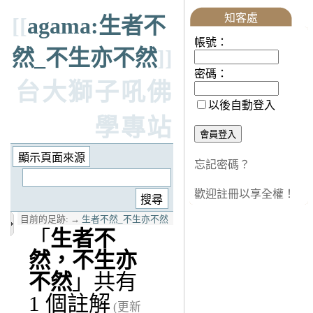
知客處
[[
agama:生者不
帳號：
然_不生亦不然
]]
密碼：
台大獅子吼佛
以後自動登入
學專站
忘記密碼？
歡迎註冊以享全權！
目前的足跡:
→
生者不然_不生亦不然
「
生者不
然，不生亦
不然
」共有
1 個註解
(更新