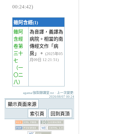
00:24:42)
雜阿含經(1)
雜阿
為音譯，義譯為
含經
病院。相當的南
卷第
傳經文作「病
三十
房」。
(2025年05
月09日 12:21:51)
七
（一
〇二
八）
agama/伽梨隸講堂.txt · 上一次變更:
2026/08/07 00:24