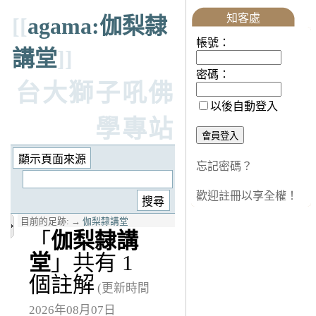
知客處
[[
agama:伽梨隸
帳號：
講堂
]]
密碼：
台大獅子吼佛
以後自動登入
學專站
忘記密碼？
歡迎註冊以享全權！
目前的足跡:
→
伽梨隸講堂
「
伽梨隸講
堂
」共有 1
個註解
(更新時間
2026年08月07日