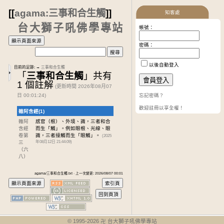
[[
agama:三事和合生觸
]]
知客處
台大獅子吼佛學專站
帳號：
密碼：
以後自動登入
目前的足跡:
→
三事和合生觸
「
三事和合生觸
」共有
1 個註解
(更新時間 2026年08月07
日 00:01:24)
忘記密碼？
歡迎註冊以享全權！
雜阿含經(1)
雜阿
感官（根）、外境、識，三者和合
含經
而生「觸」。例如眼根、光線、眼
卷第
識，三者接觸而生「眼觸」。
(2025
三
年08月12日 21:44:09)
（六
八）
agama/三事和合生觸.txt · 上一次變更: 2026/08/07 00:01
© 1995-
2026
卍 台大獅子吼佛學專站