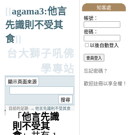
知客處
[[
agama3:他言
帳號：
先識則不受其
密碼：
食
]]
以後自動登入
台大獅子吼佛
學專站
忘記密碼？
歡迎註冊以享全權！
目前的足跡:
→
他言先識則不受其食
「
他言先識
則不受其