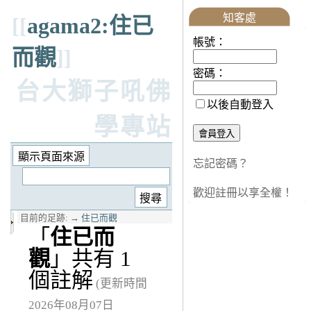
知客處
[[
agama2:住已
帳號：
而觀
]]
密碼：
台大獅子吼佛
以後自動登入
學專站
忘記密碼？
歡迎註冊以享全權！
目前的足跡:
→
住已而觀
「
住已而
觀
」共有 1
個註解
(更新時間
2026年08月07日