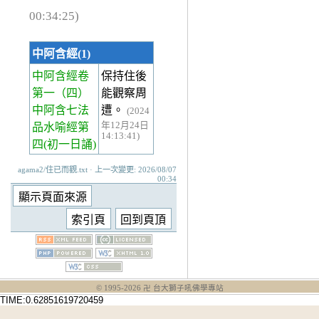
00:34:25)
中阿含經(1)
中阿含經卷
保持住後
第一
（四）
能觀察周
中阿含七法
遭。
(2024
年12月24日
品水喻經第
14:13:41)
四(初一日誦)
agama2/住已而觀.txt · 上一次變更: 2026/08/07
00:34
© 1995-
2026
卍 台大獅子吼佛學專站
TIME:0.62851619720459