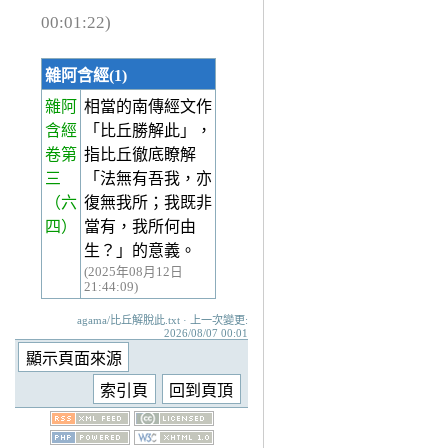
00:01:22)
雜阿含經(1)
雜阿
相當的南傳經文作
含經
「比丘勝解此」，
卷第
指比丘徹底瞭解
三
「法無有吾我，亦
（六
復無我所；我既非
四）
當有，我所何由
生？」的意義。
(2025年08月12日
21:44:09)
agama/比丘解脫此.txt · 上一次變更:
2026/08/07 00:01