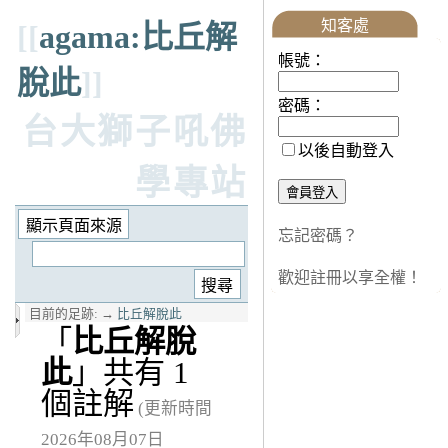
知客處
[[
agama:比丘解
帳號：
脫此
]]
密碼：
台大獅子吼佛
以後自動登入
學專站
忘記密碼？
歡迎註冊以享全權！
目前的足跡:
→
比丘解脫此
「
比丘解脫
此
」共有 1
個註解
(更新時間
2026年08月07日