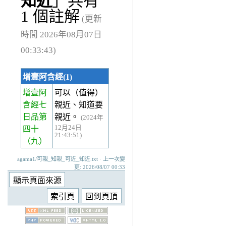
知近
」共有
1 個註解
(更新
時間 2026年08月07日
00:33:43)
增壹阿含經(1)
增壹阿
可以（值得）
含經七
親近、知道要
日品第
親近。
(2024年
12月24日
四十
21:43:51)
（九）
agama1/可親_知親_可近_知近.txt · 上一次變
更: 2026/08/07 00:33