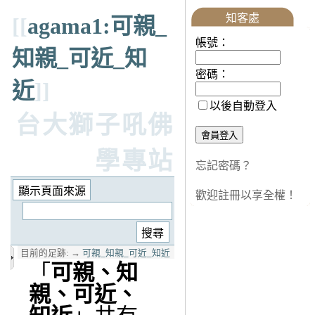
知客處
[[
agama1:可親_
帳號：
知親_可近_知
密碼：
近
]]
以後自動登入
台大獅子吼佛
學專站
忘記密碼？
歡迎註冊以享全權！
目前的足跡:
→
可親_知親_可近_知近
「
可親、知
親、可近、