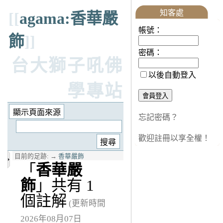
知客處
[[
agama:香華嚴
帳號：
飾
]]
密碼：
台大獅子吼佛
以後自動登入
學專站
忘記密碼？
歡迎註冊以享全權！
目前的足跡:
→
香華嚴飾
「
香華嚴
飾
」共有 1
個註解
(更新時間
2026年08月07日