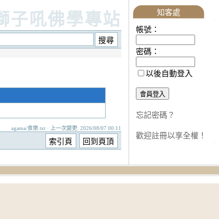
知客處
獅子吼佛學專站
帳號：
密碼：
以後自動登入
忘記密碼？
agama/食樂.txt · 上一次變更: 2026/08/07 00:11
歡迎註冊以享全權！