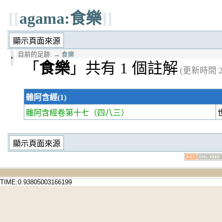
[[
agama:食樂
]]
目前的足跡:
→
食樂
「
食樂
」共有 1 個註解
(更新時間 20
雜阿含經(1)
雜阿含經卷第十七
（四八三）
TIME:0.93805003166199