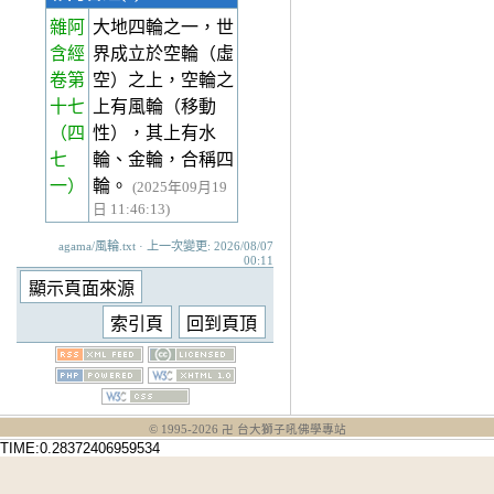
雜阿
大地四輪之一，世
含經
界成立於空輪（虛
卷第
空）之上，空輪之
十七
上有風輪（移動
（四
性），其上有水
七
輪、金輪，合稱四
一）
輪。
(2025年09月19
日 11:46:13)
agama/風輪.txt · 上一次變更: 2026/08/07
00:11
© 1995-
2026
卍 台大獅子吼佛學專站
TIME:0.28372406959534