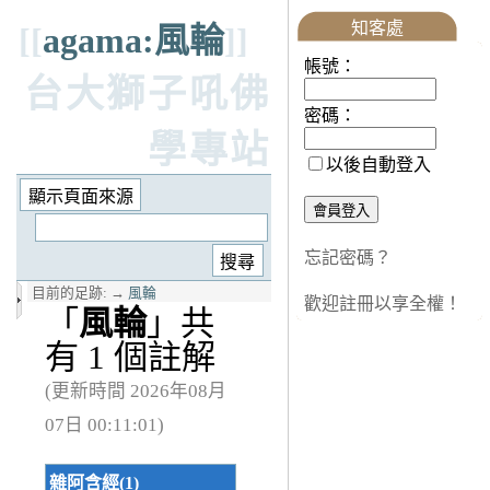
知客處
[[
agama:風輪
]]
帳號：
台大獅子吼佛
密碼：
學專站
以後自動登入
忘記密碼？
目前的足跡:
→
風輪
歡迎註冊以享全權！
「
風輪
」共
有 1 個註解
(更新時間 2026年08月
07日 00:11:01)
雜阿含經(1)