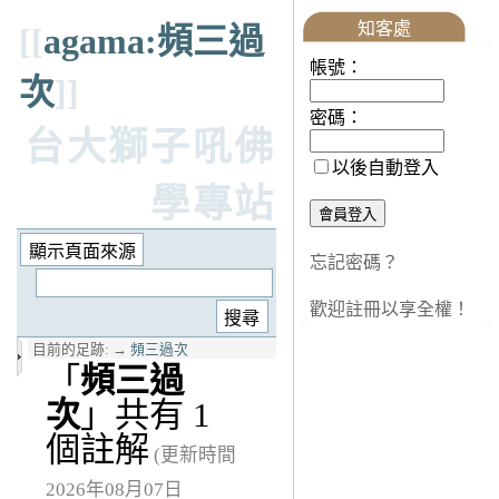
知客處
[[
agama:頻三過
帳號：
次
]]
密碼：
台大獅子吼佛
以後自動登入
學專站
忘記密碼？
歡迎註冊以享全權！
目前的足跡:
→
頻三過次
「
頻三過
次
」共有 1
個註解
(更新時間
2026年08月07日