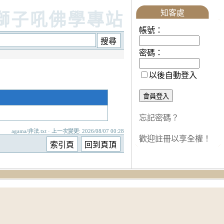
知客處
獅子吼佛學專站
帳號：
密碼：
以後自動登入
忘記密碼？
agama/非法.txt · 上一次變更: 2026/08/07 00:28
歡迎註冊以享全權！