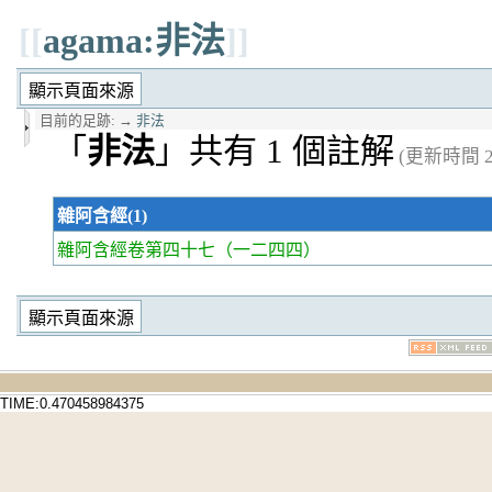
[[
agama:非法
]]
目前的足跡:
→
非法
「
非法
」共有 1 個註解
(更新時間 20
雜阿含經(1)
雜阿含經卷第四十七
（一二四四）
TIME:0.470458984375