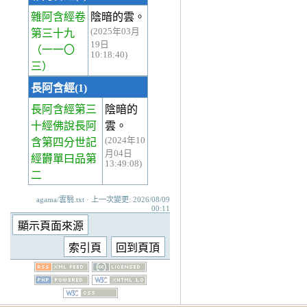
雜阿含經卷
陰暗的雲。
(2025年03月
第三十九
19日
（一一〇
10:18:40)
三）
長阿含經(1)
長阿含經第三
陰暗的
十經
佛說長阿
雲。
(2024年10
含第四分世記
月04日
經欝單曰品第
13:49:08)
二
agama/雲翳.txt · 上一次變更: 2026/08/09
00:11