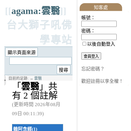
知客處
[[
agama:雲翳
]]
帳號：
台大獅子吼佛
密碼：
學專站
以後自動登入
忘記密碼？
目前的足跡:
→
雲翳
歡迎註冊以享全權！
「
雲翳
」共
有 2 個註解
(更新時間 2026年08月
09日 00:11:39)
雜阿含經(1)