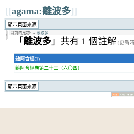
[[
agama:離波多
]]
目前的足跡:
→
離波多
「
離波多
」共有 1 個註解
(更新時間
雜阿含經(1)
雜阿含經卷第二十三
（六〇四）
TIME:27.032237052917