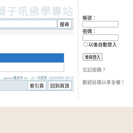
知客處
獅子吼佛學專站
帳號：
密碼：
以後自動登入
忘記密碼？
agama/離波多.txt · 上一次變更: 2026/08/07 00:15
歡迎註冊以享全權！