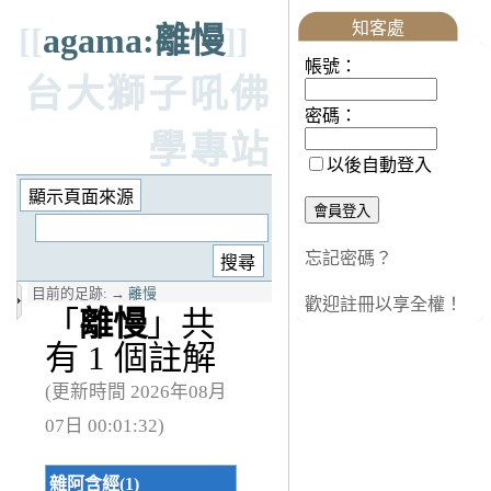
知客處
[[
agama:離慢
]]
帳號：
台大獅子吼佛
密碼：
學專站
以後自動登入
忘記密碼？
目前的足跡:
→
離慢
歡迎註冊以享全權！
「
離慢
」共
有 1 個註解
(更新時間 2026年08月
07日 00:01:32)
雜阿含經(1)