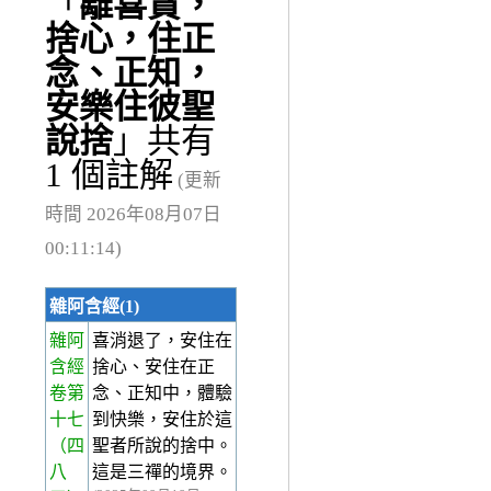
「
離喜貪，
捨心，住正
念、正知，
安樂住彼聖
說捨
」共有
1 個註解
(更新
時間 2026年08月07日
00:11:14)
雜阿含經(1)
雜阿
喜消退了，安住在
含經
捨心、安住在正
卷第
念、正知中，體驗
十七
到快樂，安住於這
（四
聖者所說的捨中。
八
這是三禪的境界。