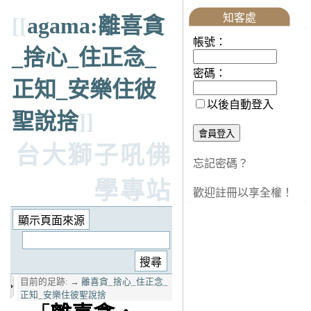
知客處
[[
agama:離喜貪
帳號：
_捨心_住正念_
密碼：
正知_安樂住彼
以後自動登入
聖說捨
]]
台大獅子吼佛
忘記密碼？
學專站
歡迎註冊以享全權！
目前的足跡:
→
離喜貪_捨心_住正念_
正知_安樂住彼聖說捨