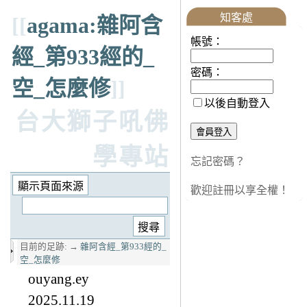
知客處
[[
agama:雜阿含
帳號：
經_第933經的_
密碼：
空_怎麼修
]]
以後自動登入
台大獅子吼佛
學專站
忘記密碼？
歡迎註冊以享全權！
目前的足跡:
→
雜阿含經_第933經的_
空_怎麼修
ouyang.ey
2025.11.19