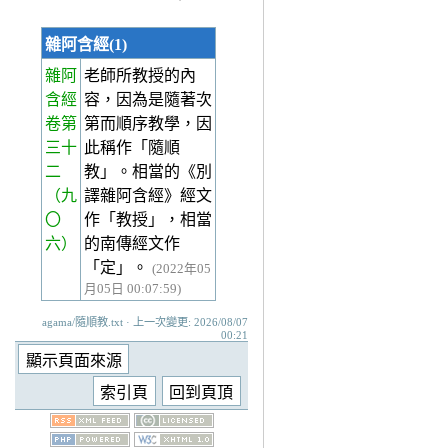
雜阿含經(1)
雜阿
老師所教授的內
含經
容，因為是隨著次
卷第
第而順序教學，因
三十
此稱作「隨順
二
教」。相當的《別
（九
譯雜阿含經》經文
〇
作「教授」，相當
六）
的南傳經文作
「定」。
(2022年05
月05日 00:07:59)
agama/隨順教.txt · 上一次變更: 2026/08/07
00:21