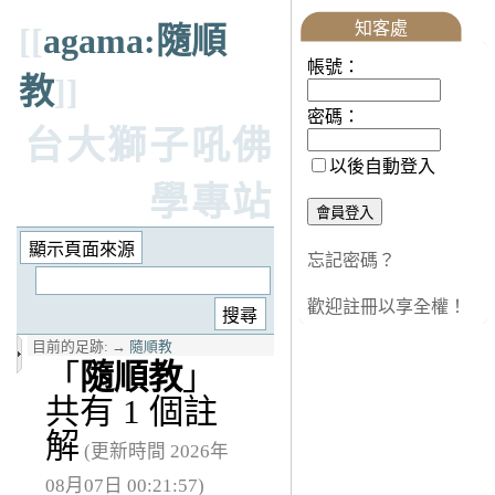
知客處
[[
agama:隨順
帳號：
教
]]
密碼：
台大獅子吼佛
以後自動登入
學專站
忘記密碼？
歡迎註冊以享全權！
目前的足跡:
→
隨順教
「
隨順教
」
共有 1 個註
解
(更新時間 2026年
08月07日 00:21:57)