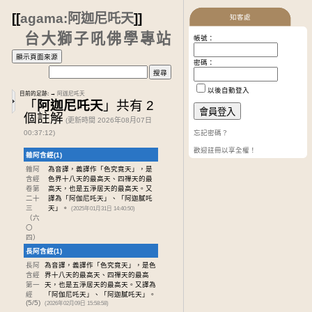
[[
agama:阿迦尼吒天
]]
知客處
台大獅子吼佛學專站
帳號：
密碼：
以後自動登入
目前的足跡:
→
阿迦尼吒天
「
阿迦尼吒天
」共有 2
個註解
(更新時間 2026年08月07日
00:37:12)
忘記密碼？
歡迎註冊以享全權！
雜阿含經(1)
雜阿
為音譯，義譯作「色究竟天」，是
含經
色界十八天的最高天、四禪天的最
卷第
高天，也是五淨居天的最高天。又
二十
譯為「阿伽尼吒天」、「阿迦膩吒
三
天」。
(2025年01月31日 14:40:50)
（六
〇
四）
長阿含經(1)
長阿
為音譯，義譯作「色究竟天」，是色
含經
界十八天的最高天、四禪天的最高
第一
天，也是五淨居天的最高天。又譯為
經
「阿伽尼吒天」、「阿迦膩吒天」。
(5/5)
(2026年02月09日 15:58:58)