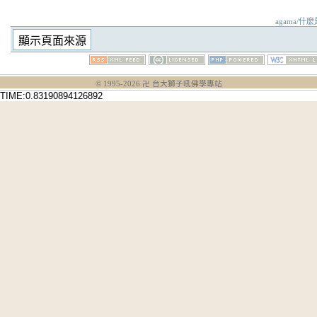
agama/什麼是
© 1995-
2026
卍 台大獅子吼佛學專站
TIME:0.83190894126892