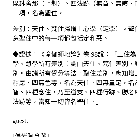
毘缽舍那（止觀）、四法跡（無貪、無瞋、
一項，名為聖住。
差別：天住、梵住屬增上心學（定學）。聖
意聖住中的每一項都包括定和慧。
◆證據：《瑜伽師地論》卷 98說：「三住
學、慧學所有差別：謂由天住、梵住差別，
別。由諸所有覺分等法，聖住差別，應知增
靜慮、四無色等，名為天住。四無量定，名
智、四種念住，乃至道支、四種行跡、勝奢
法跡等，當知一切皆名聖住。」
guest:
[佛光阿含藏]