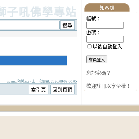
知客處
獅子吼佛學專站
帳號：
密碼：
以後自動登入
忘記密碼？
agama/阿舅.txt · 上一次變更: 2026/08/09 00:05
歡迎註冊以享全權！