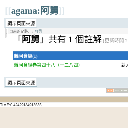
[[
agama:阿舅
]]
目前的足跡:
→
阿舅
「
阿舅
」共有 1 個註解
(更新時間 20
雜阿含經(1)
雜阿含經卷第四十八
（一二八四）
對
TIME:0.42429184913635