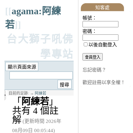
知客處
[[
agama:阿練
帳號：
若
]]
密碼：
台大獅子吼佛
以後自動登入
學專站
忘記密碼？
歡迎註冊以享全權！
目前的足跡:
→
阿練若
「
阿練若
」
共有 4 個註
解
(更新時間 2026年
08月09日 00:05:44)