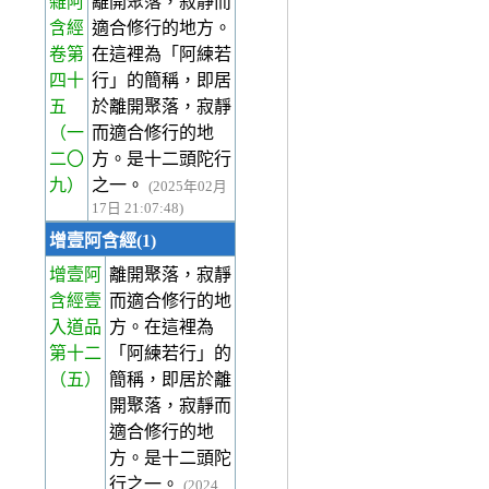
雜阿
離開聚落，寂靜而
含經
適合修行的地方。
卷第
在這裡為「阿練若
四十
行」的簡稱，即居
五
於離開聚落，寂靜
（一
而適合修行的地
二〇
方。是十二頭陀行
九）
之一。
(2025年02月
17日 21:07:48)
增壹阿含經(1)
增壹阿
離開聚落，寂靜
含經壹
而適合修行的地
入道品
方。在這裡為
第十二
「阿練若行」的
（五）
簡稱，即居於離
開聚落，寂靜而
適合修行的地
方。是十二頭陀
行之一。
(2024