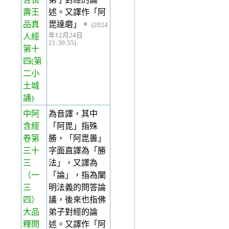
壽王
述。又譯作「阿
品真
毘達磨」。
(2024
年12月24日
人經
21:30:55)
第十
四(第
二小
土城
誦)
中阿
為音譯，其中
含經
「阿毘」指殊
卷第
勝，「阿毘曇」
三十
字面直譯為「勝
三
法」，又譯為
（一
「論」，指為闡
三
明法義的問答論
四）
議，後來也指佛
大品
弟子對經的論
釋問
述。又譯作「阿