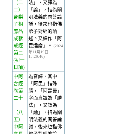
（二
法」，又譯為
二）
「論」，指為闡
舍梨
明法義的問答論
子相
議，後來也指佛
應品
弟子對經的論
成就
述。又譯作「阿
戒經
毘達磨」。
(2024
年11月19日
第二
15:26:46)
(初一
日誦)
中阿
為音譯，其中
含經
「阿毘」指殊
卷第
勝，「阿毘曇」
二十
字面直譯為「勝
一
法」，又譯為
（八
「論」，指為闡
五）
明法義的問答論
中阿
議，後來也指佛
含長
弟子對經的論