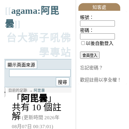
知客處
[[
agama:阿毘
帳號：
曇
]]
密碼：
台大獅子吼佛
以後自動登入
學專站
忘記密碼？
歡迎註冊以享全權！
目前的足跡:
→
阿毘曇
「
阿毘曇
」
共有 10 個註
解
(更新時間 2026年
08月07日 00:37:01)