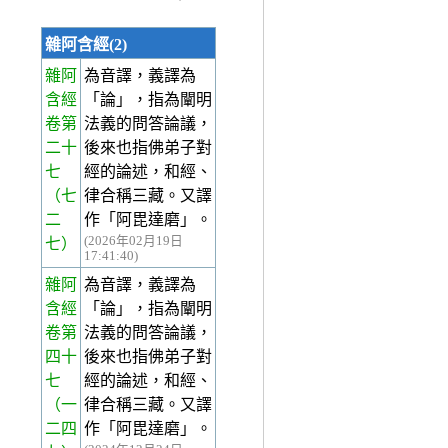
雜阿含經(2)
雜阿
為音譯，義譯為
含經
「論」，指為闡明
卷第
法義的問答論議，
二十
後來也指佛弟子對
七
經的論述，和經、
（七
律合稱三藏。又譯
二
作「阿毘達磨」。
(2026年02月19日
七）
17:41:40)
雜阿
為音譯，義譯為
含經
「論」，指為闡明
卷第
法義的問答論議，
四十
後來也指佛弟子對
七
經的論述，和經、
（一
律合稱三藏。又譯
二四
作「阿毘達磨」。