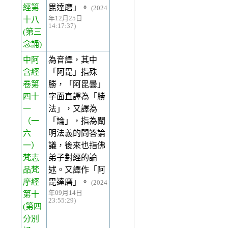
經第
毘達磨」。
(2024
年12月25日
十八
14:17:37)
(第三
念誦)
中阿
為音譯，其中
含經
「阿毘」指殊
卷第
勝，「阿毘曇」
四十
字面直譯為「勝
一
法」，又譯為
（一
「論」，指為闡
六
明法義的問答論
一）
議，後來也指佛
梵志
弟子對經的論
品梵
述。又譯作「阿
摩經
毘達磨」。
(2024
年09月14日
第十
23:55:29)
(第四
分別