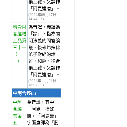
稱三藏。又譯作
「阿毘達磨」。
(2024年09月17日
14:44:06)
增壹阿
為音譯，義譯為
含經增
「論」，指為闡
上品第
明法義的問答論
三十一
議，後來也指佛
（一
弟子對經的論
一）
述，和經、律合
稱三藏。又譯作
「阿毘達磨」。
(2024年11月21日
18:07:09)
中阿含經(5)
中阿
為音譯，其中
含經
「阿毘」指殊
卷第
勝，「阿毘曇」
五
字面直譯為「勝