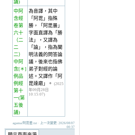
誦)
中阿
為音譯，其中
含經
「阿毘」指殊
卷第
勝，「阿毘曇」
六十
字面直譯為「勝
（二
法」，又譯為
二
「論」，指為闡
二）
明法義的問答論
中阿
議，後來也指佛
含[＊]
弟子對經的論
例品
述。又譯作「阿
例經
毘達磨」。
(2025
年09月28日
第十
10:15:07)
一(第
五後
誦)
agama/阿毘曇.txt · 上一次變更: 2026/08/07
00:37