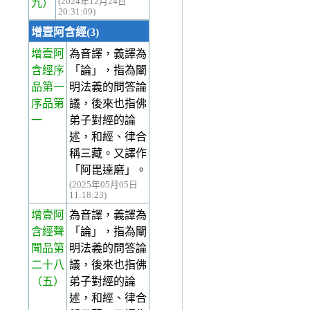
(2024年12月24日
九）
20:31:09)
增壹阿含經(3)
增壹阿
為音譯，義譯為
含經序
「論」，指為闡
品第一
明法義的問答論
序品第
議，後來也指佛
一
弟子對經的論
述，和經、律合
稱三藏。又譯作
「阿毘達磨」。
(2025年05月05日
11:18:23)
增壹阿
為音譯，義譯為
含經聲
「論」，指為闡
聞品第
明法義的問答論
二十八
議，後來也指佛
（五）
弟子對經的論
述，和經、律合