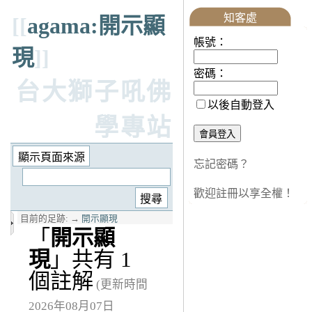
知客處
[[
agama:開示顯
帳號：
現
]]
密碼：
台大獅子吼佛
以後自動登入
學專站
忘記密碼？
歡迎註冊以享全權！
目前的足跡:
→
開示顯現
「
開示顯
現
」共有 1
個註解
(更新時間
2026年08月07日