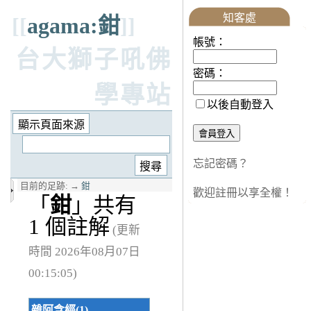
知客處
[[
agama:鉗
]]
帳號：
台大獅子吼佛
密碼：
學專站
以後自動登入
忘記密碼？
目前的足跡:
→
鉗
歡迎註冊以享全權！
「
鉗
」共有
1 個註解
(更新
時間 2026年08月07日
00:15:05)
雜阿含經(1)