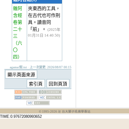
雜阿
夾東西的工具，
含經
在古代也可作刑
卷第
具。讀音同
二十
「前」。
(2025年
01月31日 14:40:50)
三
（六
〇
四）
agama/鉗.txt · 上一次變更: 2026/08/07 00:15
© 1995-
2026
卍 台大獅子吼佛學專站
TIME:0.97672080993652