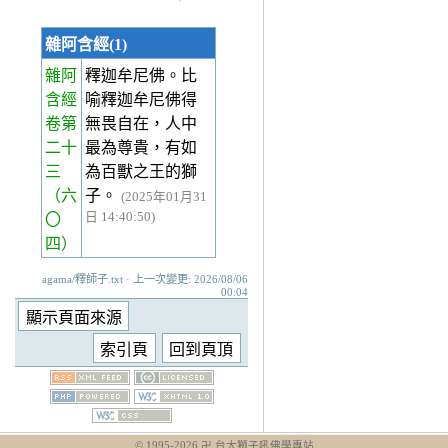
雜阿含經(1)
雜阿
釋迦牟尼佛。比
含經
喻釋迦牟尼佛得
卷第
無畏自在，人中
二十
最為尊貴，有如
三
為百獸之王的獅
（六
子。
(2025年01月31
日 14:40:50)
〇
四）
agama/釋師子.txt · 上一次變更: 2026/08/06
00:04
© 1995-
2026
卍 台大獅子吼佛學專站