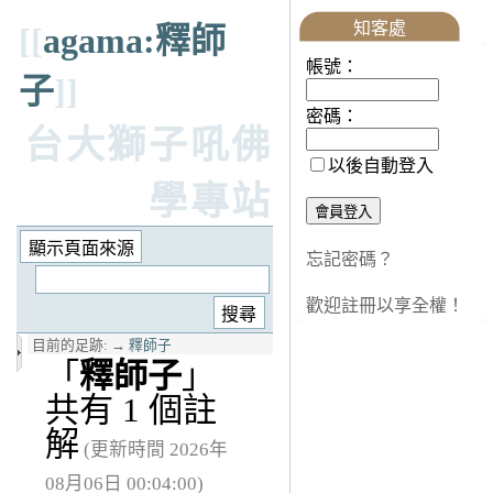
知客處
[[
agama:釋師
帳號：
子
]]
密碼：
台大獅子吼佛
以後自動登入
學專站
忘記密碼？
歡迎註冊以享全權！
目前的足跡:
→
釋師子
「
釋師子
」
共有 1 個註
解
(更新時間 2026年
08月06日 00:04:00)