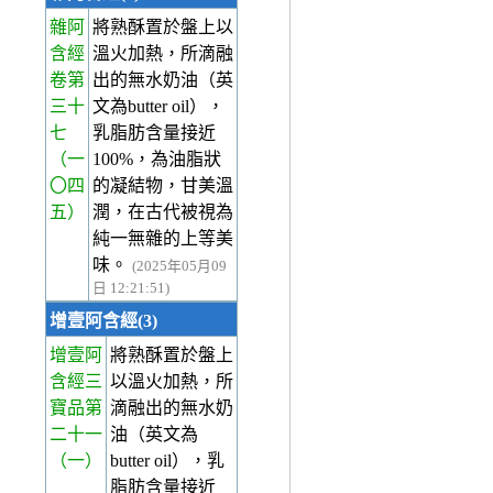
雜阿
將熟酥置於盤上以
含經
溫火加熱，所滴融
卷第
出的無水奶油（英
三十
文為butter oil），
七
乳脂肪含量接近
（一
100%，為油脂狀
〇四
的凝結物，甘美溫
五）
潤，在古代被視為
純一無雜的上等美
味。
(2025年05月09
日 12:21:51)
增壹阿含經(3)
增壹阿
將熟酥置於盤上
含經三
以溫火加熱，所
寶品第
滴融出的無水奶
二十一
油（英文為
（一）
butter oil），乳
脂肪含量接近