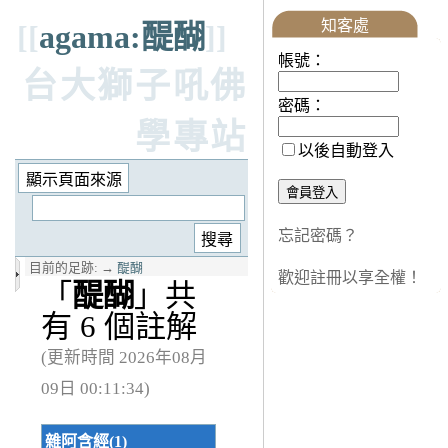
知客處
[[
agama:醍醐
]]
帳號：
台大獅子吼佛
密碼：
學專站
以後自動登入
忘記密碼？
目前的足跡:
→
醍醐
歡迎註冊以享全權！
「
醍醐
」共
有 6 個註解
(更新時間 2026年08月
09日 00:11:34)
雜阿含經(1)