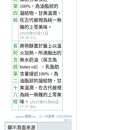
第
100%，為油脂狀的
四
凝結物，甘美溫潤，
經
在古代被視為純一無
雜的上等美味。
(2026年03月11日
18:26:21)
長
將熟酥置於盤上以溫
阿
火加熱，所滴融出的
含
無水奶油（英文為
經
butter oil），乳脂肪
第
含量接近100%，為
二
油脂狀的凝結物，甘
十
美溫潤，在古代被視
八
為純一無雜的上等美
經
味。
(2025年01月08日
17:57:44)
agama/醍醐.txt · 上一次變更: 2026/08/09
00:11