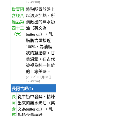
17:49:00)
增壹阿
將熟酥置於盤上
含經八
以溫火加熱，所
難品第
滴融出的無水奶
四十二
油（英文為
（六）
butter oil），乳
脂肪含量接近
100%，為油脂
狀的凝結物，甘
美溫潤，在古代
被視為純一無雜
的上等美味。
(2025年01月08日
17:49:54)
長阿含經(2)
長
從牛奶中發酵、精煉
阿
出來的無水奶油（英
含
文為butter oil），乳
經
脂肪含量接近