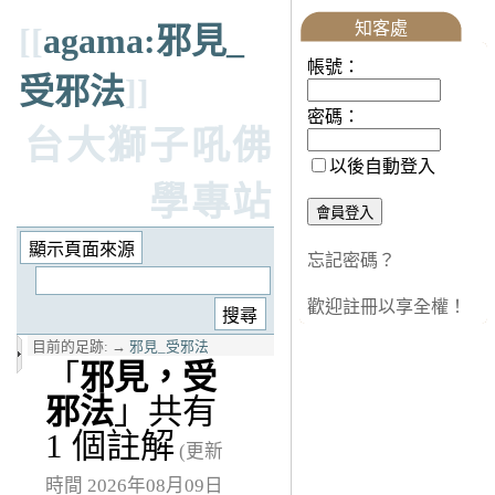
知客處
[[
agama:邪見_
帳號：
受邪法
]]
密碼：
台大獅子吼佛
以後自動登入
學專站
忘記密碼？
歡迎註冊以享全權！
目前的足跡:
→
邪見_受邪法
「
邪見，受
邪法
」共有
1 個註解
(更新
時間 2026年08月09日