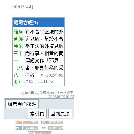
00:03:44)
雜阿含經(1)
雜阿
有不合乎正法的外
含經
道見解，基於不合
卷第
乎正法的外道見解
三十
而行事。相當的南
一
傳經文作「邪見
（八
者、邪見行為的受
八
持者」。
(2025年05
月05日 11:11:46)
五）
agama/邪見_受邪法.txt · 上一次變更:
2026/08/09 00:03