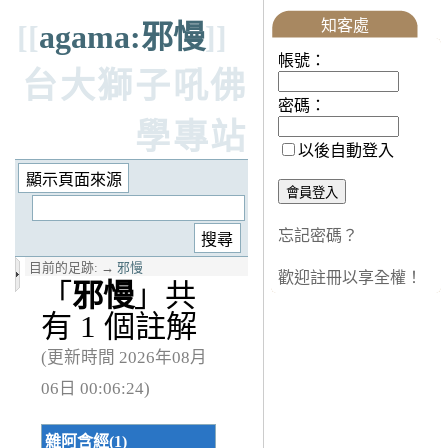
知客處
[[
agama:邪慢
]]
帳號：
台大獅子吼佛
密碼：
學專站
以後自動登入
忘記密碼？
目前的足跡:
→
邪慢
歡迎註冊以享全權！
「
邪慢
」共
有 1 個註解
(更新時間 2026年08月
06日 00:06:24)
雜阿含經(1)