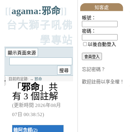
知客處
[[
agama:邪命
]]
帳號：
台大獅子吼佛
密碼：
學專站
以後自動登入
忘記密碼？
目前的足跡:
→
邪命
歡迎註冊以享全權！
「
邪命
」共
有 3 個註解
(更新時間 2026年08月
07日 00:38:52)
雜阿含經(2)