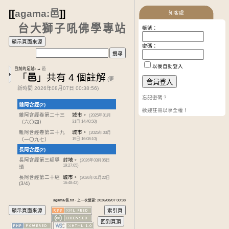
[[
agama:邑
]]
知客處
台大獅子吼佛學專站
帳號：
密碼：
以後自動登入
目前的足跡:
→
邑
「
邑
」共有 4 個註解
(更
新時間 2026年08月07日 00:38:56)
忘記密碼？
雜阿含經(2)
歡迎註冊以享全權！
雜阿含經卷第二十三
城市。
(2025年01月
（六〇四）
31日 14:40:50)
雜阿含經卷第三十九
城市。
(2025年03月
（一〇九七）
19日 16:08:10)
長阿含經(2)
長阿含經第三經
導
封地。
(2026年03月05日
19:27:05)
讀
長阿含經第二十經
城市。
(2026年01月22日
(3/4)
16:48:42)
agama/邑.txt · 上一次變更: 2026/08/07 00:38