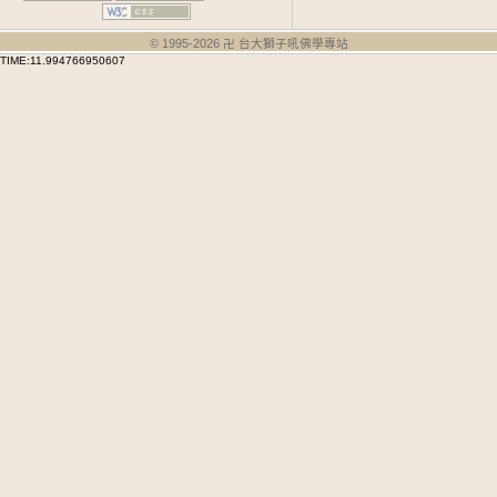
© 1995-
2026
卍 台大獅子吼佛學專站
TIME:11.994766950607