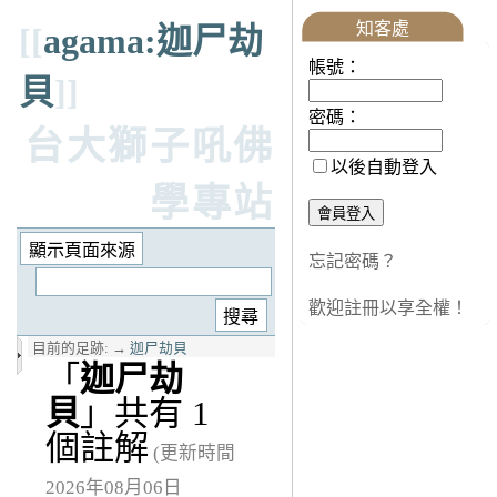
知客處
[[
agama:迦尸劫
帳號：
貝
]]
密碼：
台大獅子吼佛
以後自動登入
學專站
忘記密碼？
歡迎註冊以享全權！
目前的足跡:
→
迦尸劫貝
「
迦尸劫
貝
」共有 1
個註解
(更新時間
2026年08月06日