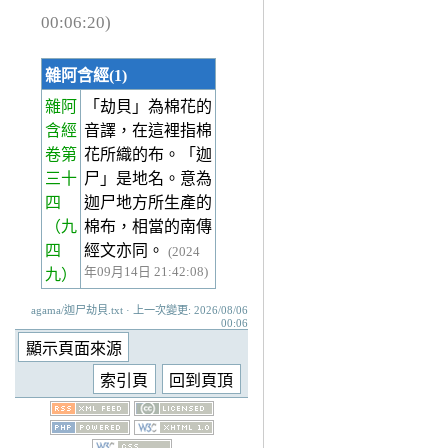
00:06:20)
雜阿含經(1)
雜阿
「劫貝」為棉花的
含經
音譯，在這裡指棉
卷第
花所織的布。「迦
三十
尸」是地名。意為
四
迦尸地方所生產的
（九
棉布，相當的南傳
四
經文亦同。
(2024
年09月14日 21:42:08)
九）
agama/迦尸劫貝.txt · 上一次變更: 2026/08/06
00:06