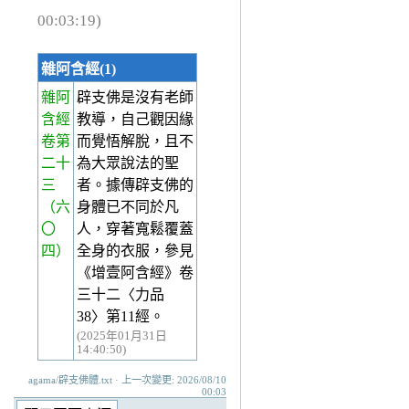
00:03:19)
雜阿含經(1)
雜阿
辟支佛是沒有老師
含經
教導，自己觀因緣
卷第
而覺悟解脫，且不
二十
為大眾說法的聖
三
者。據傳辟支佛的
（六
身體已不同於凡
〇
人，穿著寬鬆覆蓋
四）
全身的衣服，參見
《增壹阿含經》卷
三十二〈力品
38〉第11經。
(2025年01月31日
14:40:50)
agama/辟支佛體.txt · 上一次變更: 2026/08/10
00:03