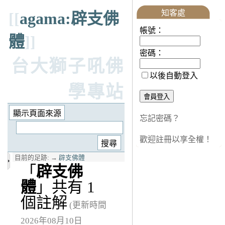
知客處
[[
agama:辟支佛
帳號：
體
]]
密碼：
台大獅子吼佛
以後自動登入
學專站
忘記密碼？
歡迎註冊以享全權！
目前的足跡:
→
辟支佛體
「
辟支佛
體
」共有 1
個註解
(更新時間
2026年08月10日