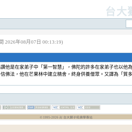
台大
2026年08月07日 00:13:19)
稱讚他是在家弟子中「第一智慧」，佛陀的許多在家弟子也以他
淨信佛法，他在芒果林中建立精舍，終身供養僧眾。又譯為「質
© 1995-
2026
卍 台大獅子吼佛學專站