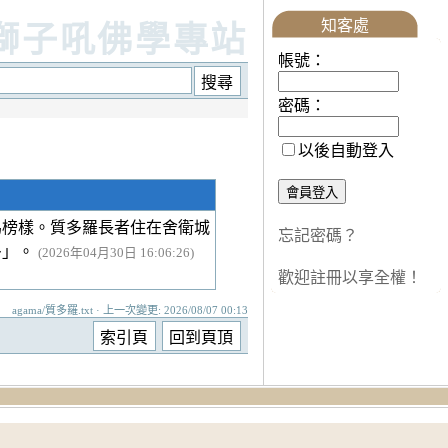
知客處
獅子吼佛學專站
帳號：
密碼：
以後自動登入
為榜樣。質多羅長者住在舍衛城
忘記密碼？
多」。
(2026年04月30日 16:06:26)
歡迎註冊以享全權！
agama/質多羅.txt · 上一次變更: 2026/08/07 00:13