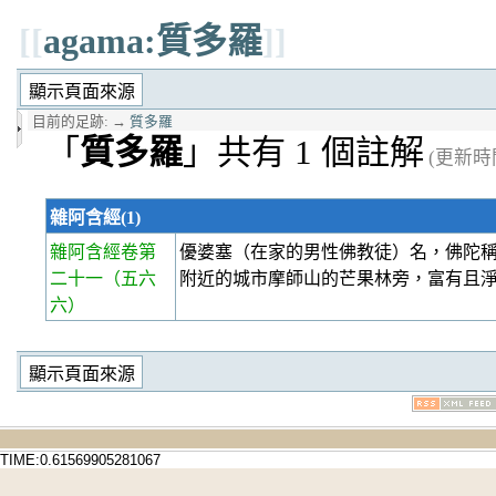
[[
agama:質多羅
]]
目前的足跡:
→
質多羅
「
質多羅
」共有 1 個註解
(更新時間 
雜阿含經(1)
雜阿含經卷第
優婆塞（在家的男性佛教徒）名，佛陀
二十一
（五六
附近的城市摩師山的芒果林旁，富有且
六）
TIME:0.61569905281067