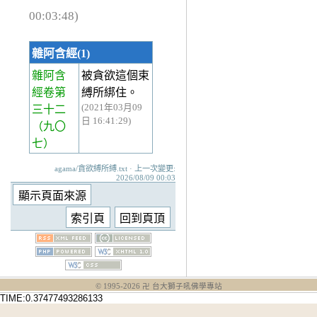
00:03:48)
雜阿含經(1)
雜阿含
被貪欲這個束
經卷第
縛所綁住。
(2021年03月09
三十二
日 16:41:29)
（九〇
七）
agama/貪欲縛所縛.txt · 上一次變更:
2026/08/09 00:03
© 1995-
2026
卍 台大獅子吼佛學專站
TIME:0.37477493286133