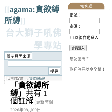
知客處
[[
agama:貪欲縛
帳號：
所縛
]]
密碼：
台大獅子吼佛
以後自動登入
學專站
忘記密碼？
歡迎註冊以享全權！
目前的足跡:
→
貪欲縛所縛
「
貪欲縛所
縛
」共有 1
個註解
(更新時間
2026年08月09日