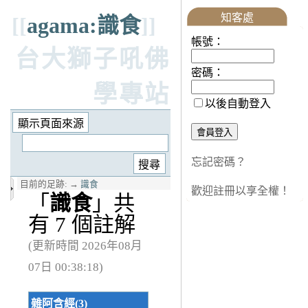
知客處
[[
agama:識食
]]
帳號：
台大獅子吼佛
密碼：
學專站
以後自動登入
忘記密碼？
目前的足跡:
→
識食
歡迎註冊以享全權！
「
識食
」共
有 7 個註解
(更新時間 2026年08月
07日 00:38:18)
雜阿含經(3)