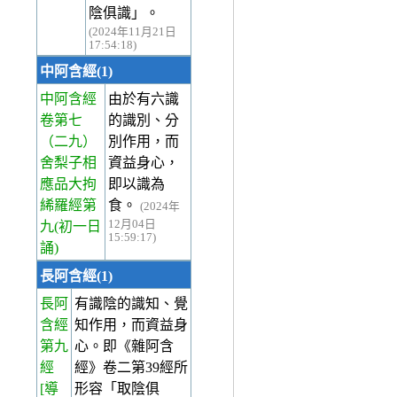
陰俱識」。
(2024年11月21日
17:54:18)
中阿含經(1)
中阿含經
由於有六識
卷第七
的識別、分
（二九）
別作用，而
舍梨子相
資益身心，
應品大拘
即以識為
絺羅經第
食。
(2024年
12月04日
九(初一日
15:59:17)
誦)
長阿含經(1)
長阿
有識陰的識知、覺
含經
知作用，而資益身
第九
心。即《雜阿含
經
經》卷二第39經所
[導
形容「取陰俱