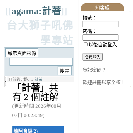
知客處
[[
agama:計著
]]
帳號：
台大獅子吼佛
密碼：
學專站
以後自動登入
忘記密碼？
目前的足跡:
→
計著
歡迎註冊以享全權！
「
計著
」共
有 2 個註解
(更新時間 2026年08月
07日 00:23:49)
雜阿含經(2)