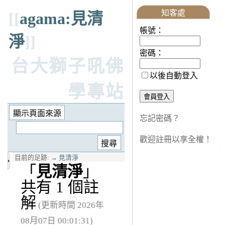
知客處
[[
agama:見清
帳號：
淨
]]
密碼：
台大獅子吼佛
以後自動登入
學專站
忘記密碼？
歡迎註冊以享全權！
目前的足跡:
→
見清淨
「
見清淨
」
共有 1 個註
解
(更新時間 2026年
08月07日 00:01:31)