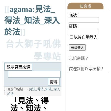
知客處
[[
agama:見法_
帳號：
得法_知法_深入
密碼：
於法
]]
以後自動登入
台大獅子吼佛
學專站
忘記密碼？
歡迎註冊以享全權！
目前的足跡:
→
見法_得法_知法_深入
於法
「
見法、得
法、知法、