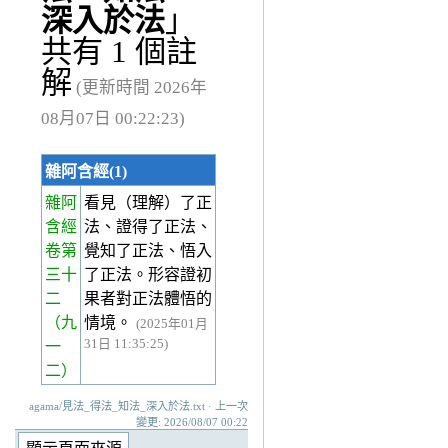
深入於法
」
共有 1 個註
解
(更新時間 2026年
08月07日 00:22:23)
雜阿含經(1)
雜阿
看見（理解）了正
含經
法、證得了正法、
卷第
覺知了正法、悟入
三十
了正法。形容證初
二
果者對正法體悟的
（九
情境。
(2025年01月
31日 11:35:25)
一
二）
agama/見法_得法_知法_深入於法.txt · 上一次
變更: 2026/08/07 00:22