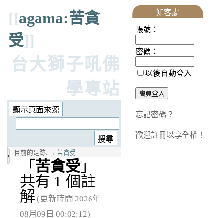
知客處
[[
agama:苦貪
帳號：
受
]]
密碼：
台大獅子吼佛
以後自動登入
學專站
忘記密碼？
歡迎註冊以享全權！
目前的足跡:
→
苦貪受
「
苦貪受
」
共有 1 個註
解
(更新時間 2026年
08月09日 00:02:12)