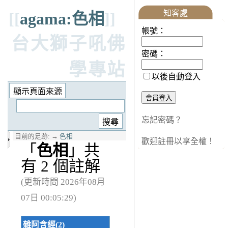
知客處
[[
agama:色相
]]
帳號：
台大獅子吼佛
密碼：
學專站
以後自動登入
忘記密碼？
目前的足跡:
→
色相
歡迎註冊以享全權！
「
色相
」共
有 2 個註解
(更新時間 2026年08月
07日 00:05:29)
雜阿含經(2)