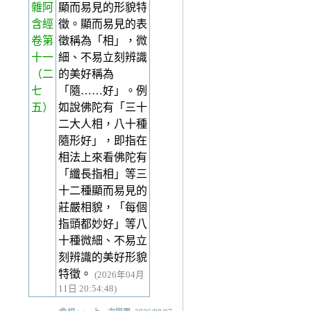
雜阿
顯而易見的形貌特
含經
徵。顯而易見的表
卷第
徵稱為「相」，微
十一
細、不易立刻辨識
（二
的美好稱為
七
「隨……好」。例
五）
如說佛陀有「三十
二大人相，八十種
隨形好」，即指在
相法上來看佛陀有
「纖長指相」等三
十二種顯而易見的
莊嚴相貌，「每個
指頭都妙好」等八
十種微細、不易立
刻辨識的美好形貌
特徵。
(2026年04月
11日 20:54:48)