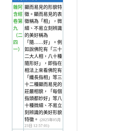
雜阿
顯而易見的形貌特
含經
徵。顯而易見的表
卷第
徵稱為「相」，微
九
細、不易立刻辨識
（二
的美好稱為
四
「隨……好」。例
一）
如說佛陀有「三十
二大人相，八十種
隨形好」，即指在
相法上來看佛陀有
「纖長指相」等三
十二種顯而易見的
莊嚴相貌，「每個
指頭都妙好」等八
十種微細、不易立
刻辨識的美好形貌
特徵。
(2025年05月
23日 12:57:01)