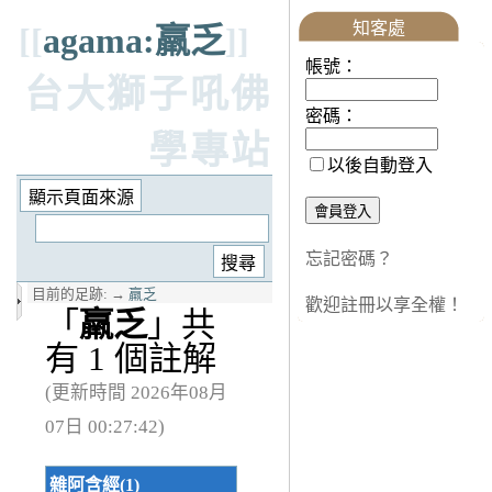
知客處
[[
agama:羸乏
]]
帳號：
台大獅子吼佛
密碼：
學專站
以後自動登入
忘記密碼？
目前的足跡:
→
羸乏
歡迎註冊以享全權！
「
羸乏
」共
有 1 個註解
(更新時間 2026年08月
07日 00:27:42)
雜阿含經(1)