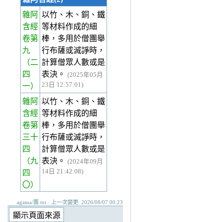
雜阿
以竹、木、銅、鐵
含經
等材料作成的細
卷第
棒，多用於僧團舉
九
行布薩或滅諍時，
（二
計算僧眾人數或是
四
表決。
(2025年05月
23日 12:57:01)
一）
雜阿
以竹、木、銅、鐵
含經
等材料作成的細
卷第
棒，多用於僧團舉
三十
行布薩或滅諍時，
四
計算僧眾人數或是
（九
表決。
(2024年09月
14日 21:42:08)
四
〇）
agama/籌.txt · 上一次變更: 2026/08/07 00:23