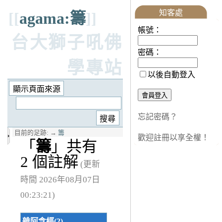
知客處
[[
agama:籌
]]
帳號：
台大獅子吼佛
密碼：
學專站
以後自動登入
忘記密碼？
目前的足跡:
→
籌
歡迎註冊以享全權！
「
籌
」共有
2 個註解
(更新
時間 2026年08月07日
00:23:21)
雜阿含經(2)