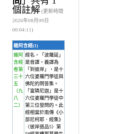
問
」共有 1
個註解
(更新時間
2026年08月09日
00:04:11)
雜阿含經(1)
雜阿
經名，「波羅延」
含經
是音譯，義譯為
卷第
「到彼岸」，是十
三十
六位婆羅門學徒與
五
佛陀的問答集。
（九
「富隣尼迦」是十
八
六位婆羅門學徒中
二）
第三位發問的。此
經相當於南傳《小
部尼柯耶．經集》
〈彼岸道品5〉第
58經富樓那葛學生