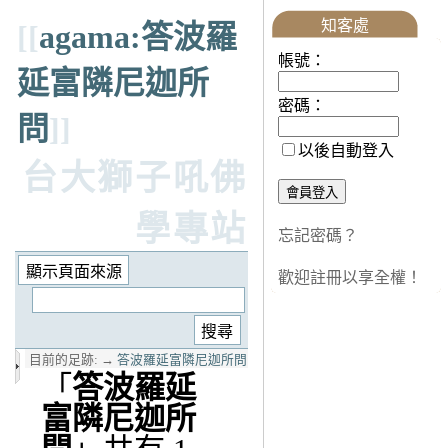
知客處
[[
agama:答波羅
帳號：
延富隣尼迦所
密碼：
問
]]
以後自動登入
台大獅子吼佛
學專站
忘記密碼？
歡迎註冊以享全權！
目前的足跡:
→
答波羅延富隣尼迦所問
「
答波羅延
富隣尼迦所