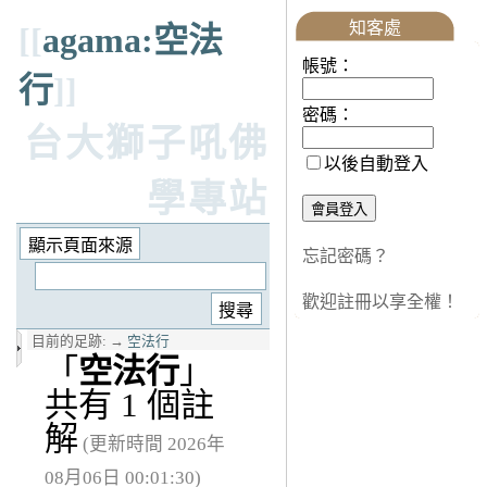
知客處
[[
agama:空法
帳號：
行
]]
密碼：
台大獅子吼佛
以後自動登入
學專站
忘記密碼？
歡迎註冊以享全權！
目前的足跡:
→
空法行
「
空法行
」
共有 1 個註
解
(更新時間 2026年
08月06日 00:01:30)