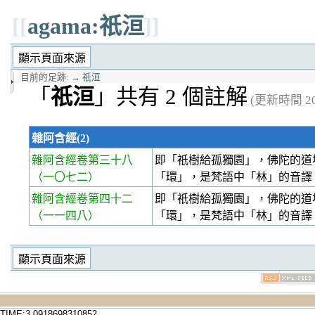
[[
agama:祇洹
]]
目前的足跡:
→
祇洹
「
祇洹
」共有 2 個註解
(更新時間 202
雜阿含經(2)
雜阿含經卷第三十八
即「祇樹給孤獨園」，佛陀的道
（一〇七二）
「環」，是梵語中「林」的音譯
雜阿含經卷第四十二
即「祇樹給孤獨園」，佛陀的道
（一一四八）
「環」，是梵語中「林」的音譯
TIME:3.0918698310852