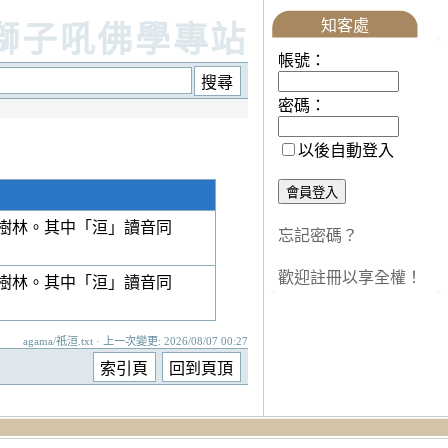
知客處
獅子吼佛學專站
帳號：
密碼：
以後自動登入
樹林。其中「洹」讀音同
忘記密碼？
歡迎註冊以享全權！
樹林。其中「洹」讀音同
agama/祇洹.txt · 上一次變更: 2026/08/07 00:27