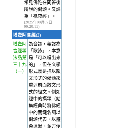
常見佛陀在問答後
所說的偈頌。又譯
為「祇夜經」。
(2025年08月09日
00:20:15)
增壹阿含經(2)
增壹阿
為音譯，義譯為
含經等
「歌詠」，本意
法品第
是「可以唱出來
三十九
的」，但在文學
（一）
形式裏是指以韻
文形式的偈頌來
重述前面散文形
式的經文。例如
經中的攝頌（結
集經典時將佛經
中的關鍵名詞以
偈頌代表，以避
免遺漏、並方便