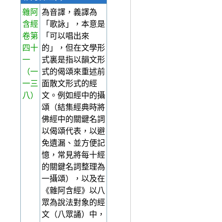
雜阿
為音譯，義譯為
含經
「歌詠」，本意是
卷第
「可以唱出來
四十
的」，但在文學形
一
式裏是指以韻文形
（一
式的偈頌來重述前
一三
面散文形式的經
八）
文。例如經中的攝
頌（結集經典時將
佛經中的關鍵名詞
以偈頌代表，以避
免遺漏、並方便記
憶，常見將每十經
的關鍵名詞整理為
一攝頌），以及在
《雜阿含經》以八
眾為說法對象的經
文（八眾誦）中，