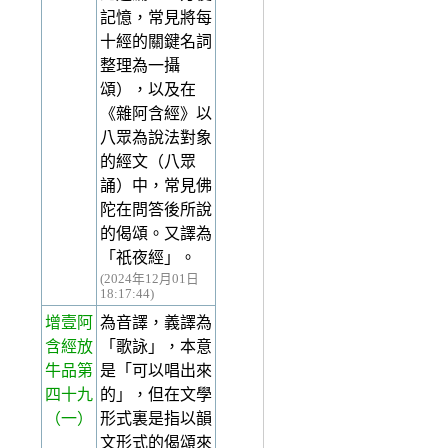
記憶，常見將每
十經的關鍵名詞
整理為一攝
頌），以及在
《雜阿含經》以
八眾為說法對象
的經文（八眾
誦）中，常見佛
陀在問答後所說
的偈頌。又譯為
「祇夜經」。
(2024年12月01日
18:17:44)
增壹阿
為音譯，義譯為
含經放
「歌詠」，本意
牛品第
是「可以唱出來
四十九
的」，但在文學
（一）
形式裏是指以韻
文形式的偈頌來