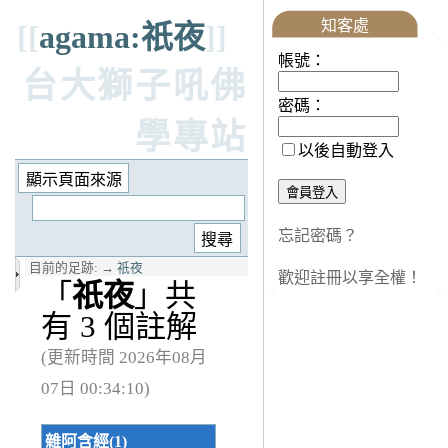
知客處
[[
agama:祇夜
]]
帳號：
台大獅子吼佛
密碼：
學專站
以後自動登入
忘記密碼？
目前的足跡:
→
祇夜
歡迎註冊以享全權！
「
祇夜
」共
有 3 個註解
(更新時間 2026年08月
07日 00:34:10)
雜阿含經(1)