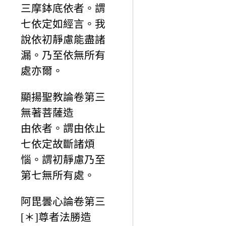
三摩鉢底依者。謂
七依定如經言。我
說依初靜慮能盡諸
漏。乃至依無所有
處亦爾。
顯揚聖教論卷第三
無著菩薩造
由依者。謂由依止
七依定故斷諸煩
惱。謂初靜慮乃至
第七無所有處。
阿毘曇心論卷第三
[＊]尊者法勝造