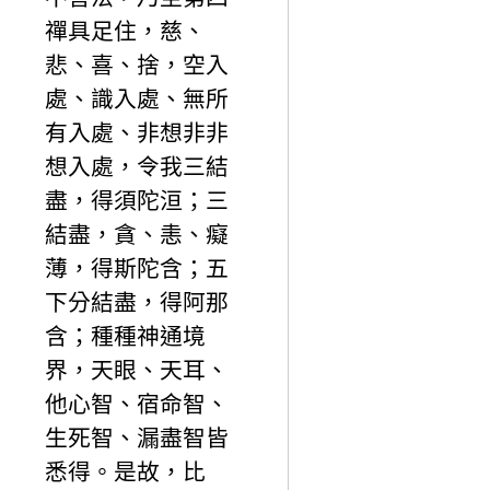
禪具足住，慈、
悲、喜、捨，空入
處、識入處、無所
有入處、非想非非
想入處，令我三結
盡，得須陀洹；三
結盡，貪、恚、癡
薄，得斯陀含；五
下分結盡，得阿那
含；種種神通境
界，天眼、天耳、
他心智、宿命智、
生死智、漏盡智皆
悉得。是故，比