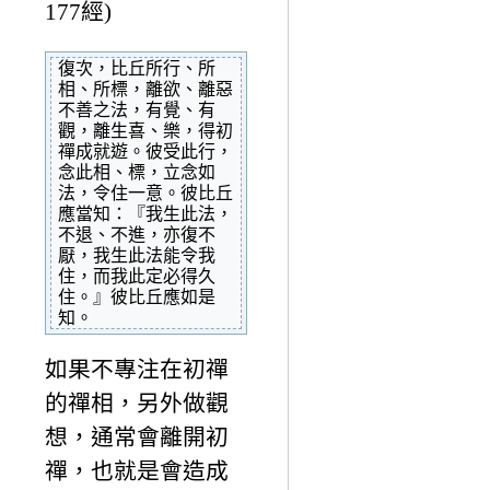
177經)
復次，比丘所行、所
相、所標，離欲、離惡
不善之法，有覺、有
觀，離生喜、樂，得初
禪成就遊。彼受此行，
念此相、標，立念如
法，令住一意。彼比丘
應當知：『我生此法，
不退、不進，亦復不
厭，我生此法能令我
住，而我此定必得久
住。』彼比丘應如是
知。
如果不專注在初禪
的禪相，另外做觀
想，通常會離開初
禪，也就是會造成