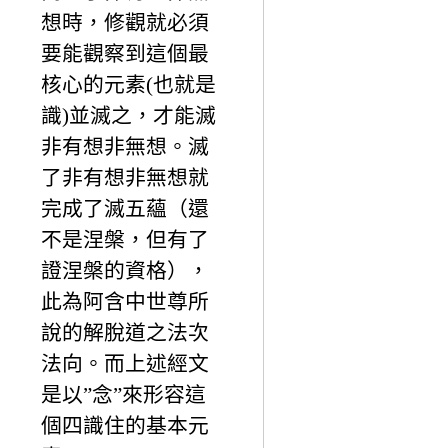
想時，修觀就必須
要能觀察到這個最
核心的元素(也就是
識)並滅之，才能滅
非有想非無想。滅
了非有想非無想就
完成了滅五蘊（還
不是涅槃，但有了
證涅槃的資格），
此為阿含中世尊所
說的解脫道之法次
法向。而上述經文
是以”念”來形容這
個四識住的基本元