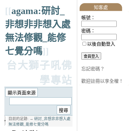
知客處
[[
agama:研討_
帳號：
非想非非想入處
密碼：
無法修觀_能修
以後自動登入
七覺分嗎
]]
台大獅子吼佛
忘記密碼？
學專站
歡迎註冊以享全權！
目前的足跡:
→
研討_非想非非想入處
無法修觀_能修七覺分嗎