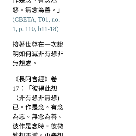
作是念。有念為
惡。無念為善。」
(CBETA, T01, no.
1, p. 110, b11-18)
接著世尊在一次說
明如何滅非有想非
無想處。
《長阿含經》卷
17：「彼得此想
（非有想非無想)
已。作是念。有念
為惡。無念為善。
彼作是念時。彼微
妙想不滅。更麤想