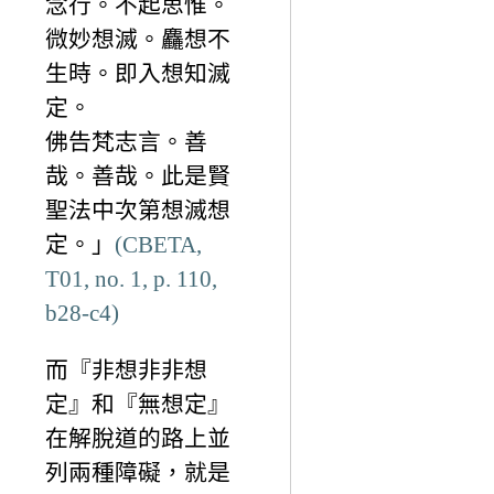
念行。不起思惟。
微妙想滅。麤想不
生時。即入想知滅
定。
佛告梵志言。善
哉。善哉。此是賢
聖法中次第想滅想
定。」
(CBETA,
T01, no. 1, p. 110,
b28-c4)
而『非想非非想
定』和『無想定』
在解脫道的路上並
列兩種障礙，就是