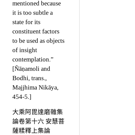
mentioned because
it is too subtle a
state for its
constituent factors
to be used as objects
of insight
contemplation.”
[Ñāṇamoli and
Bodhi, trans.,
Majjhima Nikāya,
454-5.]
大乘阿毘達磨雜集
論卷第十六 安慧菩
薩糅釋上集論