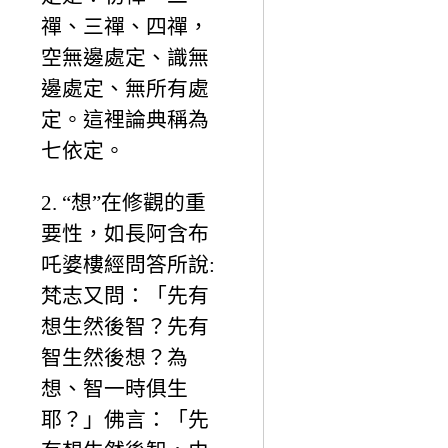
禪、三禪、四禪，
空無邊處定、識無
邊處定、無所有處
定。這裡論典稱為
七依定。
2. “想”在修觀的重
要性，如長阿含布
吒婆樓經問答所說:
梵志又問：「先有
想生然後智？先有
智生然後想？為
想、智一時俱生
耶？」佛言：「先