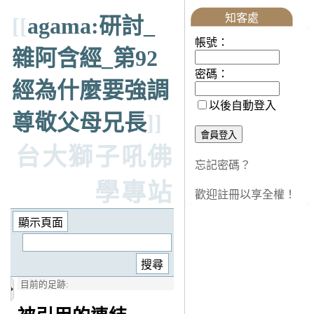
知客處
[[
agama:研討_
帳號：
雜阿含經_第92
密碼：
經為什麼要強調
以後自動登入
尊敬父母兄長
]]
台大獅子吼佛
忘記密碼？
學專站
歡迎註冊以享全權！
目前的足跡: