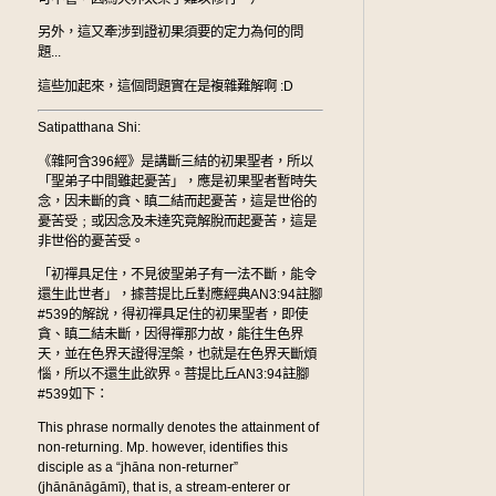
另外，這又牽涉到證初果須要的定力為何的問
題...
這些加起來，這個問題實在是複雜難解啊 :D
Satipatthana Shi:
《雜阿含396經》是講斷三結的初果聖者，所以
「聖弟子中間雖起憂苦」，應是初果聖者暫時失
念，因未斷的貪、瞋二結而起憂苦，這是世俗的
憂苦受﹔或因念及未達究竟解脫而起憂苦，這是
非世俗的憂苦受。
「初禪具足住，不見彼聖弟子有一法不斷，能令
還生此世者」，據菩提比丘對應經典AN3:94註腳
#539的解說，得初禪具足住的初果聖者，即使
貪、瞋二結未斷，因得禪那力故，能往生色界
天，並在色界天證得涅槃，也就是在色界天斷煩
惱，所以不還生此欲界。菩提比丘AN3:94註腳
#539如下：
This phrase normally denotes the attainment of
non-returning. Mp. however, identifies this
disciple as a “jhāna non-returner”
(jhānānāgāmī), that is, a stream-enterer or