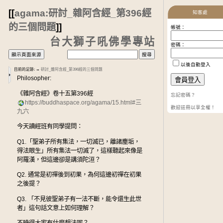
[[
agama:研討_雜阿含經_第396經
知客處
的三個問題
]]
帳號：
台大獅子吼佛學專站
密碼：
以後自動登入
目前的足跡:
→
研討_雜阿含經_第396經的三個問題
Philosopher:
《雜阿含經》卷十五第396經
忘記密碼？
https://buddhaspace.org/agama/15.html#三
歡迎註冊以享全權！
九六
今天讀經班有同學提問：
Q1.「聖弟子所有集法，一切滅已，離諸塵垢，
得法眼生」所有集法一切滅了，這樣聽起來像是
阿羅漢，但這邊卻是講須陀洹？
Q2. 通常是初禪後到初果，為何這邊初禪在初果
之後提？
Q3. 「不見彼聖弟子有一法不斷，能令還生此世
者」這句話文意上如何理解？