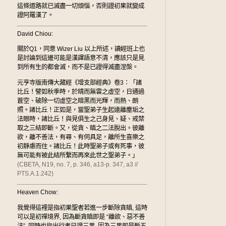
這條道路就已滅盡一切煩惱，否則證初果就變成
證阿羅漢了。
David Chiou:
關於Q1，同意 Wizer Liu 以上所述，讀經班上也
是討論到這邊可能是漢譯語意不清，應該只是見
到所有生的都會滅，而不是已證得滅盡涅槃。
元亨寺版南傳大藏經《增支部經典》卷3：「諸
比丘！譬如秋季時，於晴而無雲之虛空，日通過
蒼空、破除一切虛空之暗黑而光輝，而熱、朗
照。諸比丘！正如是，當聖弟子生起遠離塵垢之
法眼時，諸比丘！與見俱生之己身見、疑、戒禁
取之三結即斷。又，從貪、瞋之二法脫出。彼離
欲，離不善法，有尋、有伺具足，離所生喜樂之
初靜慮而住。諸比丘！此時聖弟子或有死事，彼
無可能有被此結所繫而再來此世之聖弟子。」
(CBETA, N19, no. 7, p. 346, a13-p. 347, a3 //
PTS.A.1.242)
Heaven Chow:
我覺得這裡是指初果聖者若進一步斷除貪瞋, 這時
可以是初禪境界, 因為斷貪瞋即是 “離欲、惡不善
法”. 同時也指出行者已證三果. 因為三果即是斷五