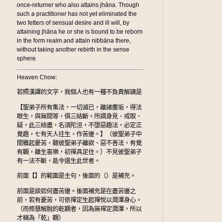
once-returner who also attains jhāna. Though
such a practitioner has not yet eliminated the
two fetters of sensual desire and ill will, by
attaining jhāna he or she is bound to be reborn
in the form realm and attain nibbāna there,
without taking another rebirth in the sense
sphere.
Heaven Chow:
若照漢譯的文字，我個人也有一種不負責解讀是
【聖弟子所有集法，一切滅已，離諸塵垢，得法
眼生，與無間等，俱三結斷。所謂身見、戒取、
疑，此三結盡，名須陀洹，不墮惡趣法，必定正
覺趣，七有天人往生，作苦邊。】（彼聖弟子中
間雖起憂苦，聽彼聖弟子離欲、惡不善法，有覺
有觀，離生喜樂，初禪具足住。）不見彼聖弟子
有一法不斷，能令還生此世者。
前面【】的範圍是主句，後面的（）是補充。
前面是談如何盡苦邊。後面補充是在盡苦邊之
前，若有憂苦，可依禪定生起禪悅以潤澤身心。
（而修慧解脫的乾觀者，因為無禪定潤澤，所以
才稱為「乾」觀）