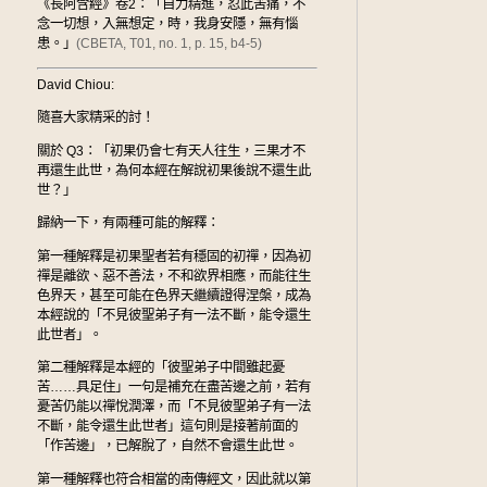
《長阿含經》卷2：「自力精進，忍此苦痛，不
念一切想，入無想定，時，我身安隱，無有惱
患。」
(CBETA, T01, no. 1, p. 15, b4-5)
David Chiou:
隨喜大家精采的討！
關於 Q3：「初果仍會七有天人往生，三果才不
再還生此世，為何本經在解說初果後說不還生此
世？」
歸納一下，有兩種可能的解釋：
第一種解釋是初果聖者若有穩固的初禪，因為初
禪是離欲、惡不善法，不和欲界相應，而能往生
色界天，甚至可能在色界天繼續證得涅槃，成為
本經說的「不見彼聖弟子有一法不斷，能令還生
此世者」。
第二種解釋是本經的「彼聖弟子中間雖起憂
苦……具足住」一句是補充在盡苦邊之前，若有
憂苦仍能以禪悅潤澤，而「不見彼聖弟子有一法
不斷，能令還生此世者」這句則是接著前面的
「作苦邊」，已解脫了，自然不會還生此世。
第一種解釋也符合相當的南傳經文，因此就以第