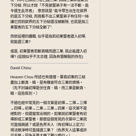
下分結. 所以才說「不見彼聖弟子有一法不斷，能
令還生此世者」. 意思就是 “能令眾生出生在欲界
的是五下分結, 而我看不出三果聖弟子有任何一絲
讓它回到欲界的五下分結還沒被斷除, 也就是指三
果聖者的五下分結全斷了”.
而依這裡的邏輯, 似乎是指若初果聖者證入初禪,
就能證三果?
或是, 初果聖者若斷貪瞋而證三果, 就必能證入初
禪? (這個似乎不太合理, 因為有慧解脫的存在)
David Chiou:
Heaven Chou 所述也有道理，畢竟初果的三結
盡加上斷貪、瞋，是有機會符合三果的資格。
（先不討論初禪是伏住貪、瞋，而三果是斷貪、
瞋，這些區別。）
不過在經中常見的一個次第是初禪→二禪→三禪
→四禪→初果→二果→三果→四果，這次第不是
絕對的，但還蠻常出現的。如果說初果聖者有初
禪即成三果聖者，那麼這個常見的次第中二果就
可直接跳過？或是色界天人（有初禪以上定力）
得法眼淨時可直接證三果？（色界天人這事或許
可不管，因為天界太樂了難以修行。）