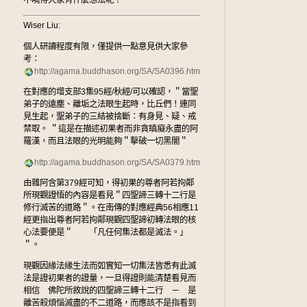
不曉得大家有什麼想法呢？
Wiser Liu:
個人研讀程度有限，僅提供一點意見供大家參
考：
http://agama.buddhason.org/SA/SA0396.htm
在對應的增支部3集95經/秋經/可以確認，＂當聖
弟子的遠塵、離垢之法眼生起時，比丘們！連同
見生起，聖弟子的三結被捨斷：有身見、疑、戒
禁取。 ＂這是在描述初果者而非貪瞋癡永盡的阿
羅漢，而且法眼的光明能夠＂擊破一切黑闇＂
http://agama.buddhason.org/SA/SA0379.htm
由雜阿含第379經可知，得初果的尊者阿若拘鄰
所現觀證悟的內容是看見＂四聖諦三轉十二行是
修行滅苦的道路＂。在南傳的對應經典56相應11
經更指出尊者阿若拘鄰現觀四聖諦初轉法眼的核
心法要便是＂ 「凡任何集法都是滅法。」
＂。
現觀因緣法緣生法而如實知一切集法皆悉有此滅
法是證初果者的證量，一旦得證則能清楚看見而
相信 佛陀所敘說的四聖諦三轉十二行 － 是
離苦殺煩惱滅盡的不二道路，而應該不是指看到