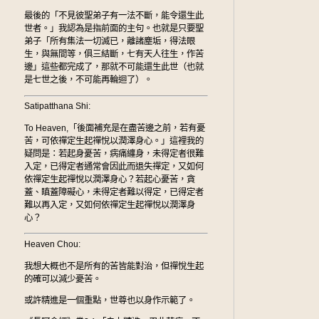
最後的「不見彼聖弟子有一法不斷，能令還生此
世者。」我認為是指前面的主句。也就是只要聖
弟子「所有集法一切滅已，離諸塵垢，得法眼
生，與無間等，俱三結斷，七有天人往生，作苦
邊」這些都完成了，那就不可能還生此世（也就
是七世之後，不可能再輪迴了）。
Satipatthana Shi:
To Heaven,「後面補充是在盡苦邊之前，若有憂
苦，可依禪定生起禪悅以潤澤身心。」這裡我的
疑問是：若起身憂苦，病痛纏身，未得定者很難
入定，已得定者通常會因此而退失禪定，又如何
依禪定生起禪悅以潤澤身心？若起心憂苦，貪
蓋、瞋蓋障礙心，未得定者難以得定，已得定者
難以再入定，又如何依禪定生起禪悅以潤澤身
心？
Heaven Chou:
我想大概也不是所有的苦皆能對治，但禪悅生起
的確可以減少憂苦。
或許精進是一個重點，世尊也以身作示範了。